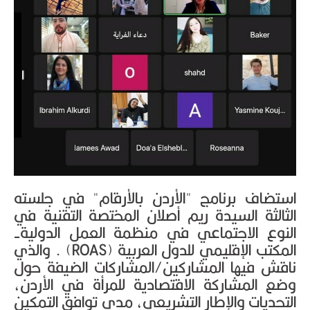
استضاف برنامج "الأردن بالأرقام" في جلسته
الثالثة السيدة ريم أصلان المختصة التقنية في
النوع الاجتماعي في منظمة العمل الدولية-
المكتب الإقليمي للدول العربية (ROAS) . والذي
ناقش فيها المشاركين/المشاركات الضيفة حول
وضع المشاركة الاقتصادية للمرأة في الأردن،
التحديات والإطار التشريعي، مدى توافق التمكين