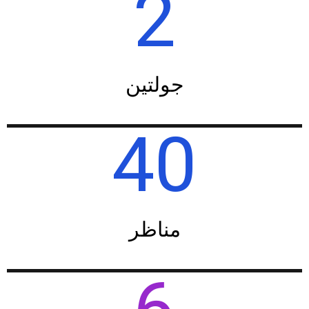
2
جولتين
40
مناظر