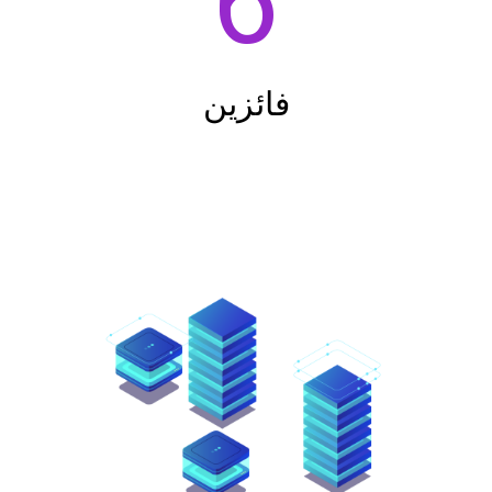
6
فائزين