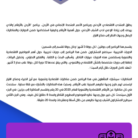
يطلق المنتدى الاقتصادي الأردني وبرنامج الأمم المتحدة الإنمائي في الأردن، برنامج "الأردن بالأرقام"والذي
يهدف إلى زيادة الوعي لدى الشباب الأردني حول أهمية الأرقام وكيفية استخدامها ضمن الحوارات والمناظرات
لإيصال وجهات النظر إلى صناع القرار.
يقسم هذا البرنامج إلى جولتين (كل جولة 3 أشهر) وكل جولة تقسم إلى قسمين:
الدورات التدريبية: سيخضع المشاركون ضمن هذا البرنامج إلى دورات تدريبية حول أهم المواضيع الاقتصادية
والتنموية وستتضمن هذه الدورات مهارات التناظر، وأساليب البحث و الكتابة، والتفكير التحليلي، وتحليل البيانات،
إضافة إلى دورات متخصصة بالشأن الاقتصادي والتنموي، والتي يبلغ عددها 12 دورة لكل جولة على مدار 3 أشهر.
(تُعقد كامل الدورات خلال أيام السبت).
المناظرات: سيشارك المتأهلون في هذا البرنامج ضمن مناظرات اقتصادية وتنموية مع أبرز الخبراء وصناع القرار
ليتسنى لهم طرح وجهة نظرهم المبنية على الأرقام، وستبث هذه المناظرات بالتشارك مع قناة محلية. سنتحدث
في كل مناظرة عن الأرقام الاقتصادية والتنموية للعام 2020 في 20 رقم وتقسم المناظرة إلى جزئين: في الجزء
الأول سيتحدث كل خبير حول وجهة نظره للموضوع المطروح للتناظر ولمدة 8 دقائق لكل ضيف. وفي الجزء الثاني
سيطرح المشاركون الشباب وجهة نظرهم من خلال أسئلة ومقترحات ولمدة 20 دقيقة.