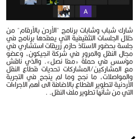
شارك شباب وشابات برنامج "الأردن بالأرقام" من
خلال الجلسات التثقيفية التي يعقدها برنامج في
جلسة بحضور الاستاذ حازم زريقات استشاري في
مجال النقل والمرور في شركة انجيكون، وعضو
مؤسس في حملة «معًا نصل». والذي ناقش
مع المشاركين/المشاركات تحديات قطاع النقل
والمواصلات، ما نجح وما لم ينجح في التجربة
الأردنية لتطوير القطاع بالاضافة الى أهم الاجراءات
التي من شأنها تطوير ملف النقل. .