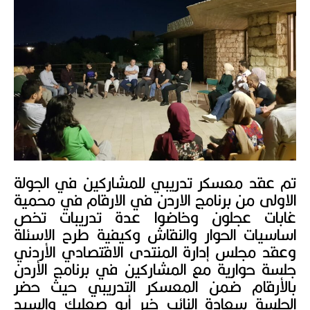
تم عقد معسكر تدريبي للمشاركين في الجولة
الاولى من برنامج الاردن في الارقام في محمية
غابات عجلون وخاضوا عدة تدريبات تخص
اساسيات الحوار والنقاش وكيفية طرح الاسئلة
وعقد مجلس إدارة المنتدى الاقتصادي الأردني
جلسة حوارية مع المشاركين في برنامج الأردن
بالأرقام ضمن المعسكر التدريبي حيث حضر
الجلسة سعادة النائب خير أبو صعليك والسيد