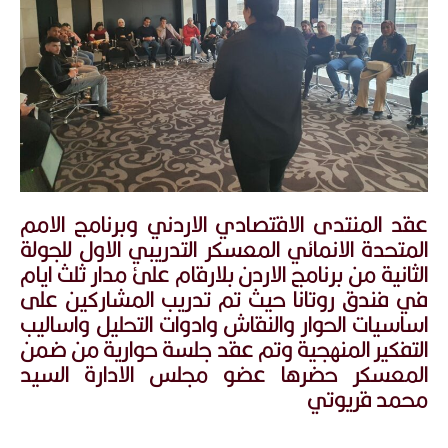
عقد المنتدى الاقتصادي الاردني وبرنامج الامم
المتحدة الانمائي المعسكر التدريبي الاول للجولة
الثانية من برنامج الاردن بلارقام علئ مدار ثلث ايام
في فندق روتانا حيث تم تدريب المشاركين على
اساسيات الحوار والنقاش وادوات التحليل واساليب
التفكير المنهجية وتم عقد جلسة حوارية من ضمن
المعسكر حضرها عضو مجلس الادارة السيد
محمد قريوتي