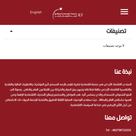
Menu
English
تصنيفات
لا توجد تصنيفات
نبذة عنا
المنتدى الاقتصاد الأردني هي منصة اقتصادية فكرية تقوم بالرصد المستمر لأبرز المؤشرات والتطورات المالية والنقدية
والتنافسية للاقتصاد الأردني بكافة قطاعاته وبنهج يعزز الحوار والشراكة بين القطاعين العام والخاص، وصولا إلى
النمو الشمولي المستدام والذي ينعكس أثره على المواطن والمجتمع ويعالج التحديات الاقتصادية الراهنة ومن
أهمها مشكلتي الفقر والبطالة، حيث ستقدم التوصيات العملية القابلة للتطبيق والتغذية الراجعة للجهات ذات الاختصاص
من أجل التأثير الإيجابي في صناعة السياسات الاقتصادية .
تواصل معنا
Tel :
+962796722333