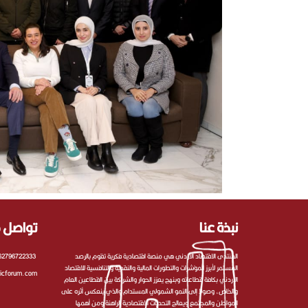
نبذة عنا
تواصل م
المنتدى الاقتصاد الأردني هي منصة اقتصادية فكرية تقوم بالرصد
62796722333
المستمر لأبرز المؤشرات والتطورات المالية والنقدية والتنافسية للاقتصاد
icforum.com
الأردني بكافة قطاعاته وبنهج يعزز الحوار والشراكة بين القطاعين العام
والخاص، وصولا إلى النمو الشمولي المستدام والذي ينعكس أثره على
المواطن والمجتمع ويعالج التحديات الاقتصادية الراهنة ومن أهمها