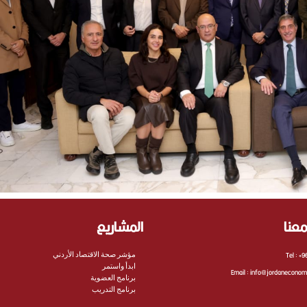
عنا
المشاريع
Tel :
+9
مؤشر صحة الاقتصاد الأردني
ابدأ واستمر
Email :
info@jordaneconom
برنامج العضوية
برنامج التدريب