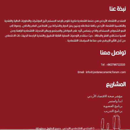
نبذة عنا
المنتدى الاقتصاد الأردني هي منصة اقتصادية فكرية تقوم بالرصد المستمر لأبرز المؤشرات والتطورات المالية والنقدية
والتنافسية للاقتصاد الأردني بكافة قطاعاته وبنهج يعزز الحوار والشراكة بين القطاعين العام والخاص، وصولا إلى
النمو الشمولي المستدام والذي ينعكس أثره على المواطن والمجتمع ويعالج التحديات الاقتصادية الراهنة ومن
أهمها مشكلتي الفقر والبطالة، حيث ستقدم التوصيات العملية القابلة للتطبيق والتغذية الراجعة للجهات ذات الاختصاص
من أجل التأثير الإيجابي في صناعة السياسات الاقتصادية .
تواصل معنا
Tel :
+962796722333
Email :
info@jordaneconomicforum.com
المشاريع
مؤشر صحة الاقتصاد الأردني
ابدأ واستمر
برنامج العضوية
برنامج التدريب
©
المنتدى الاقتصادي الاردني
. جميع الحقوق محفوظة