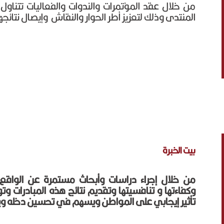
من خلال عقد المؤتمرات والندوات والفعاليات تتناو
المنتدى وذلك لتعزيز أطر الحوار والنقاش وإيصال نتائجها
بيت الخبرة
من خلال إجراء دراسات وأبحاث مستمرة عن الواقع
وكفاءتها و تنافسيتها وتقديم نتائج هذه المبادرات وت
تأثير إيجابي على المواطن ويسهم في تحسين دخله ويح